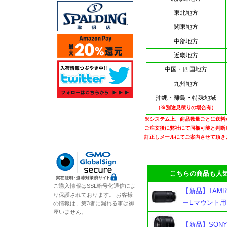
東北地方
関東地方
中部地方
近畿地方
中国・四国地方
九州地方
沖縄・離島・特殊地域
（※別途見積りの場合有）
※システム上、商品数量ごとに送料
ご注文後に弊社にて同梱可能と判断
訂正しメールにてご案内させて頂き
こちらの商品も人気
ご購入情報はSSL暗号化通信によ
【新品】TAMRON 7
り保護されております。 お客様
ーEマウント用
の情報は、第3者に漏れる事は御
座いません。
【新品】SONY 