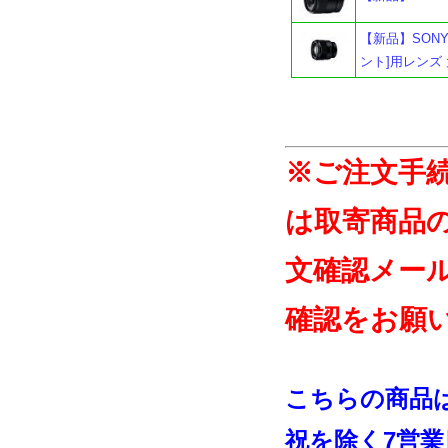
【新品】SONY 
ント]用レンズ
※ご注文手
は取寄商品
文確認メー
確認をお願
こちらの商品
祝を除く7営