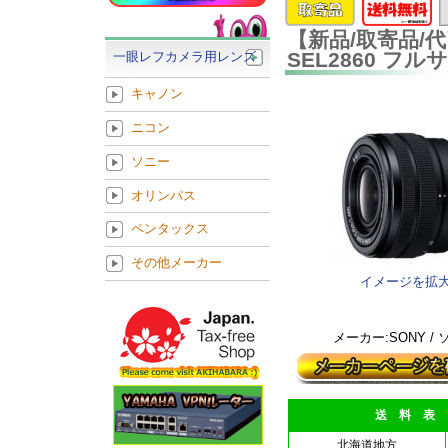
【新品/取寄品/代引不
SEL2860 
一眼レフカメラ用レンズ
キャノン
ニコン
ソニー
オリンパス
ペンタックス
その他メーカー
イメージを拡
メーカー:SONY /
送 料 表
北海道地方