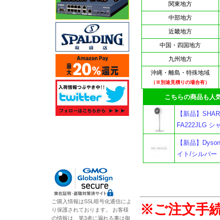
関東地方
中部地方
近畿地方
中国・四国地方
九州地方
沖縄・離島・特殊地域
（※別途見積りの場合有）
こちらの商品も人気
【新品】SHAR
FA222JLG 
【新品】Dyson Ho
イト/シルバー
ご購入情報はSSL暗号化通信によ
※ご注文手
り保護されております。 お客様
の情報は、第3者に漏れる事は御