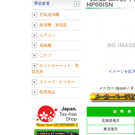
HP00ISN
季節家電
空気清浄機
除湿機・加湿器
エアコン
扇風機
こたつ
ホットカーペット・電
イメージを拡
気毛布
ストーブ・ヒーター
メーカー:dyson / 
取寄商品
送 料 表
北海道地方
東北地方