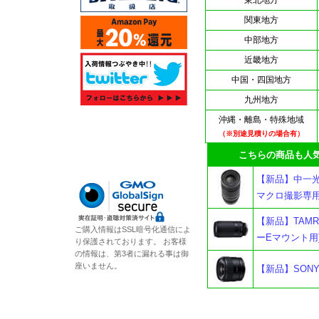
東北地方
関東地方
中部地方
近畿地方
中国・四国地方
九州地方
沖縄・離島・特殊地域
（※別途見積りの場合有）
こちらの商品も人気
【新品】中一光学 A
マクロ撮影専
【新品】TAMRON 7
ご購入情報はSSL暗号化通信によ
ーEマウント用
り保護されております。 お客様
の情報は、第3者に漏れる事は御
座いません。
【新品】SONY 