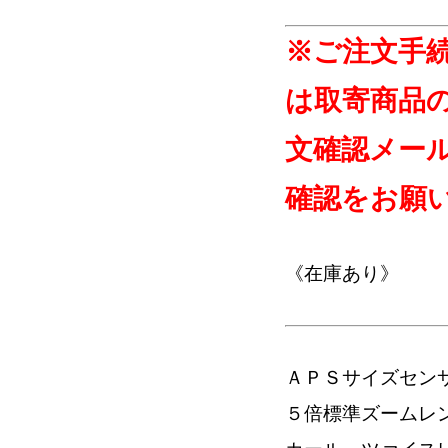
※ご注文手
は取寄商品
文確認メー
確認をお願
《在庫あり》
ＡＰＳサイズセン
５倍標準ズームレ