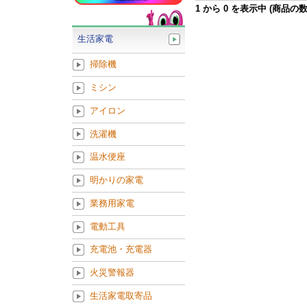
1
から
0
を表示中 (商品の
生活家電
掃除機
ミシン
アイロン
洗濯機
温水便座
明かりの家電
業務用家電
電動工具
充電池・充電器
火災警報器
生活家電取寄品