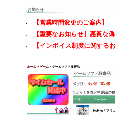
お知らせ
【営業時間変更のご案内】
【重要なお知らせ】悪質な
【インボイス制度に関する
ホーム
>
ゲーム
> ゲームソフト取寄品
ゲームソフト取寄品
並び順：
安い順
|
高い順
1
から
1
を表示中 (商品の
写真
メーカー
FuRyu / フリ