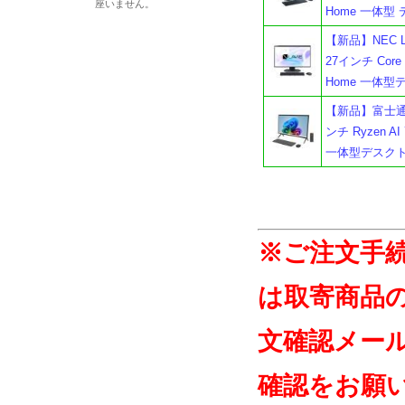
座いません。
Home 一体
【新品】NEC LA
27インチ Core 
Home 一体
【新品】富士通 FM
ンチ Ryzen AI 
一体型デスク
※ご注文手
は取寄商品
文確認メー
確認をお願