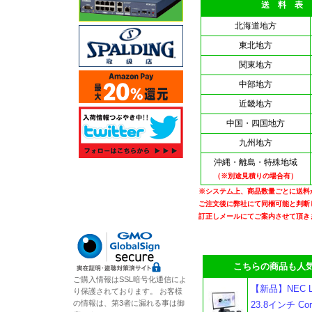
送 料 表
北海道地方
東北地方
関東地方
中部地方
近畿地方
中国・四国地方
九州地方
沖縄・離島・特殊地域
（※別途見積りの場合有）
※システム上、商品数量ごとに送料
ご注文後に弊社にて同梱可能と判断
訂正しメールにてご案内させて頂き
こちらの商品も人気
ご購入情報はSSL暗号化通信によ
【新品】NEC LA
り保護されております。 お客様
の情報は、第3者に漏れる事は御
23.8インチ Core