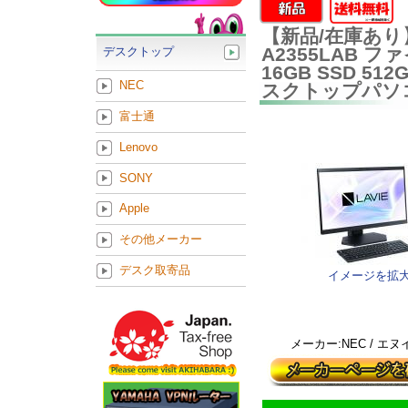
【新品/在庫あり】NE
A2355LAB フ
デスクトップ
16GB SSD 512
NEC
スクトップパソ
富士通
Lenovo
SONY
Apple
その他メーカー
デスク取寄品
イメージを拡
メーカー:NEC / エ