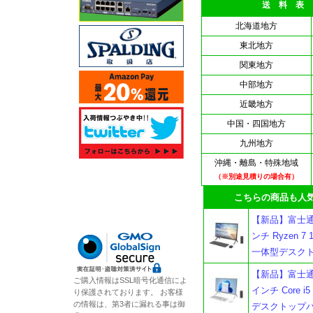
送 料 表
北海道地方
東北地方
関東地方
中部地方
近畿地方
中国・四国地方
九州地方
沖縄・離島・特殊地域
（※別途見積りの場合有）
こちらの商品も人気
【新品】富士通 FM
ンチ Ryzen 7 
一体型デスク
【新品】富士通 FM
ご購入情報はSSL暗号化通信によ
インチ Core i5
り保護されております。 お客様
の情報は、第3者に漏れる事は御
デスクトップパ