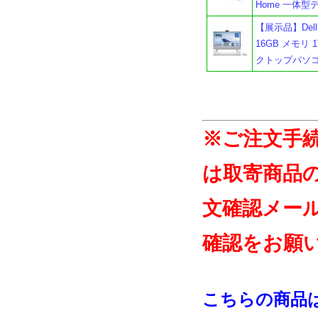
Home 一体
【展示品】Dell 
16GB メモリ 1
クトップパソ
※ご注文手
は取寄商品
文確認メー
確認をお願
こちらの商品