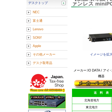
ァンレス miniPC
デスクトップ
NEC
富士通
Lenovo
SONY
Apple
イメージを拡
その他メーカー
デスク取寄品
メーカー:IO DATA / ア
機器
送 料 表
北海道地方
東北地方