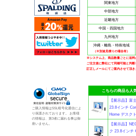
関東地方
中部地方
近畿地方
中国・四国地方
九州地方
沖縄・離島・特殊地域
（※別途見積りの場合有）
※システム上、商品数量ごとに送料
ご注文後に弊社にて同梱可能と判断
訂正しメールにてご案内させて頂き
こちらの商品も人気
【展示品】富士通 F
23.8インチ Cor
ご購入情報はSSL暗号化通信によ
り保護されております。 お客様
Home デス
の情報は、第3者に漏れる事は御
座いません。
【展示品】NEC L
ク 23.8インチ C