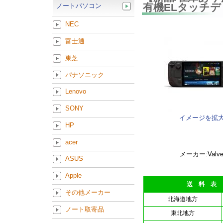
有機ELタッチデ
ノートパソコン
NEC
富士通
東芝
パナソニック
Lenovo
SONY
イメージを拡
HP
acer
メーカー:Valv
ASUS
Apple
送 料 表
その他メーカー
北海道地方
ノート取寄品
東北地方