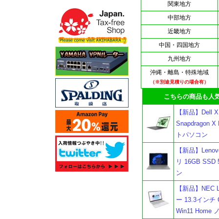
関東地方
中部地方
近畿地方
中国・四国地方
九州地方
沖縄・離島・特殊地域
（※別途見積りの場合有）
こちらの商品も人気
【新品】Dell X
Snapdragon 
トパソコン
【新品】Lenovo
リ 16GB SSD 
ン
【新品】NEC LA
ー 13.3インチ Co
Win11 Ho