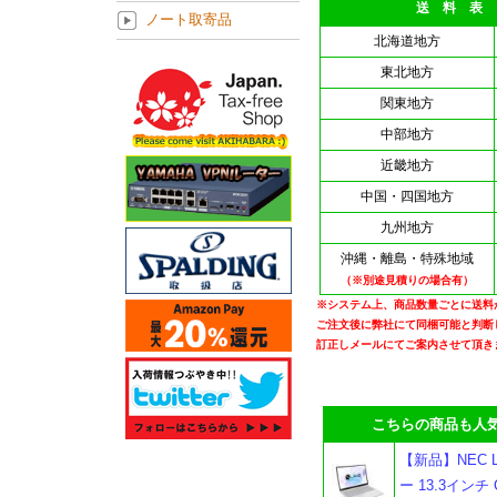
送 料 表
ノート取寄品
北海道地方
東北地方
関東地方
中部地方
近畿地方
中国・四国地方
九州地方
沖縄・離島・特殊地域
（※別途見積りの場合有）
※システム上、商品数量ごとに送料
ご注文後に弊社にて同梱可能と判断
訂正しメールにてご案内させて頂き
こちらの商品も人気
【新品】NEC LA
ー 13.3インチ Co