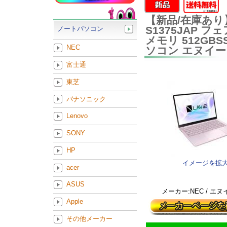
【新品/在庫あり】NE
S1375JAP フェ
ノートパソコン
メモリ 512GBSSD
NEC
ソコン エヌイ
富士通
東芝
パナソニック
Lenovo
SONY
HP
イメージを拡
acer
ASUS
メーカー:NEC / エ
Apple
その他メーカー