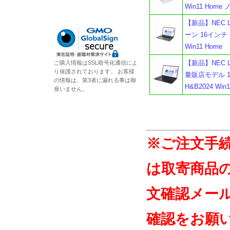
Win11 Hom
【新品】NEC LA
ーン 16インチ Ry
Win11 Home
【新品】NEC LA
ご購入情報はSSL暗号化通信によ
り保護されております。 お客様
量販店モデル 16イ
の情報は、第3者に漏れる事は御
H&B2024 W
座いません。
※ご注文手
は取寄商品
文確認メー
確認をお願