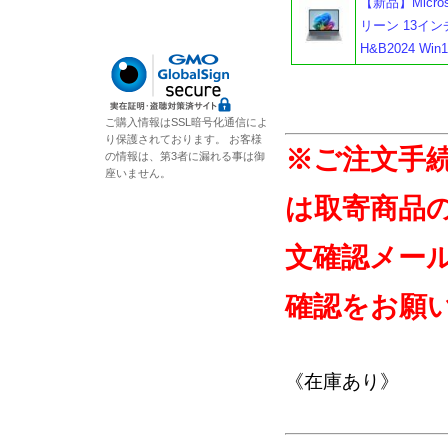
【新品】Microso
リーン 13インチ S
H&B2024 W
ご購入情報はSSL暗号化通信によ
り保護されております。 お客様
※ご注文手
の情報は、第3者に漏れる事は御
座いません。
は取寄商品
文確認メー
確認をお願
《在庫あり》