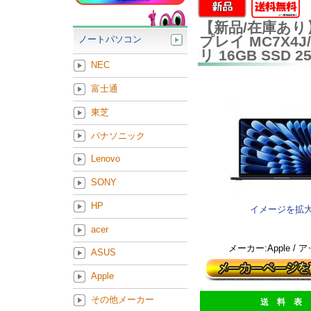
【新品/在庫あり】Ap
プレイ MC7X4J
ノートパソコン
リ 16GB SS
NEC
富士通
東芝
パナソニック
Lenovo
SONY
HP
イメージを拡
acer
メーカー:Apple / 
ASUS
Apple
その他メーカー
送 料 表