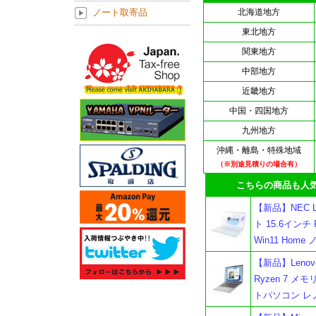
ノート取寄品
北海道地方
東北地方
関東地方
中部地方
近畿地方
中国・四国地方
九州地方
沖縄・離島・特殊地域
（※別途見積りの場合有）
こちらの商品も人気
【新品】NEC LA
ト 15.6インチ R
Win11 Ho
【新品】Lenovo I
Ryzen 7 メモリ
トパソコン レ