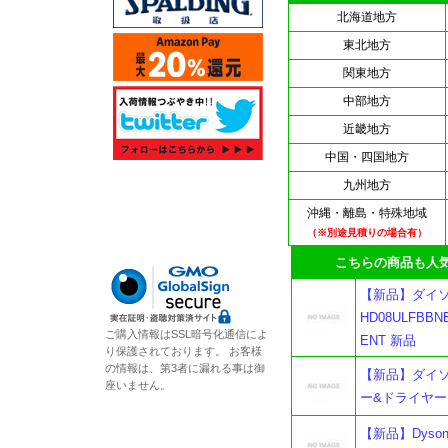
北海道地方
東北地方
関東地方
中部地方
近畿地方
中国・四国地方
九州地方
沖縄・離島・特殊地域
（※別途見積りの場合有）
こちらの商品も人気
【新品】ダイソン 
HD08ULFBB
ご購入情報はSSL暗号化通信によ
ENT 新品
り保護されております。 お客様
の情報は、第3者に漏れる事は御
【新品】ダイソン 
座いません。
ー&ドライヤー 
【新品】Dyson 