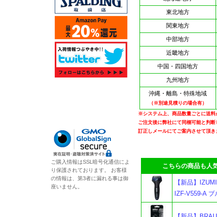
東北地方
関東地方
中部地方
近畿地方
中国・四国地方
九州地方
沖縄・離島・特殊地域
（※別途見積りの場合有）
※システム上、商品数量ごとに送料
ご注文後に弊社にて同梱可能と判断
訂正しメールにてご案内させて頂き
ご購入情報はSSL暗号化通信によ
こちらの商品も人気
り保護されております。 お客様
の情報は、第3者に漏れる事は御
【新品】IZUM
座いません。
IZF-V559-A 
【新品】BRAU