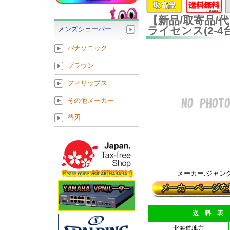
【新品/取寄品/代
ライセンス(2-4台用
メンズシェーバー
パナソニック
ブラウン
フィリップス
その他メーカー
替刃
メーカー:ジャン
送 料 表
北海道地方