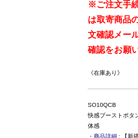
※ご注文手
は取寄商品
文確認メー
確認をお願
《在庫あり》
SO10QCB
快感ブーストボタ
体感
・商品詳細 :
【新搭