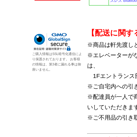
スレス Bluetoo
【配送に関す
※商品は軒先渡し
ご購入情報はSSL暗号化通信によ
※エレベーターが
り保護されております。 お客様
の情報は、第3者に漏れる事は御
は、
座いません。
1Fエントランス
※ご自宅内への引
※配達員が一人で
いしていただきま
※ご不用品の引き