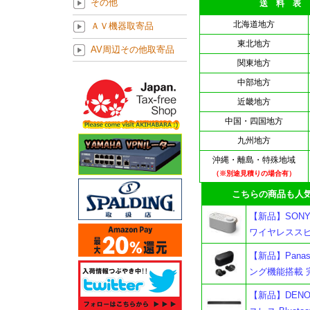
その他
送 料 表
北海道地方
ＡＶ機器取寄品
東北地方
AV周辺その他取寄品
関東地方
中部地方
近畿地方
中国・四国地方
九州地方
沖縄・離島・特殊地域
（※別途見積りの場合有）
こちらの商品も人気
【新品】SONY
ワイヤレススピ
【新品】Panaso
ング機能搭載 
【新品】DENON