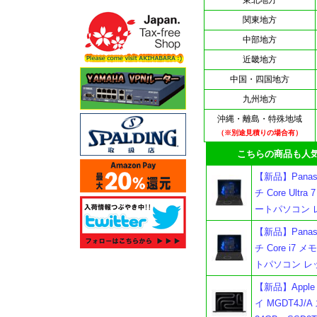
東北地方
関東地方
中部地方
近畿地方
中国・四国地方
九州地方
沖縄・離島・特殊地域
（※別途見積りの場合有）
こちらの商品も人気
【新品】Panason
チ Core Ultra
ートパソコン 
【新品】Panason
チ Core i7 メモ
トパソコン レ
【新品】Apple M
イ MGDT4J/