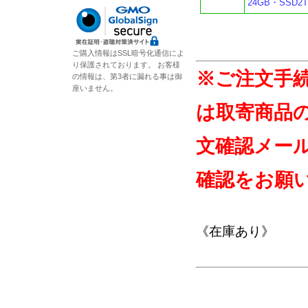
24GB・SSD
ご購入情報はSSL暗号化通信によ
り保護されております。 お客様
※ご注文手
の情報は、第3者に漏れる事は御
座いません。
は取寄商品
文確認メー
確認をお願
《在庫あり》