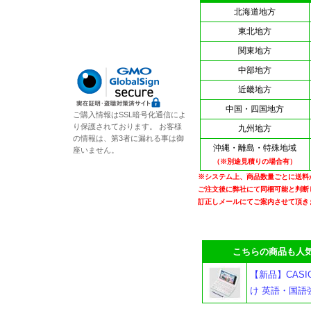
北海道地方
東北地方
関東地方
中部地方
近畿地方
中国・四国地方
ご購入情報はSSL暗号化通信によ
り保護されております。 お客様
九州地方
の情報は、第3者に漏れる事は御
沖縄・離島・特殊地域
座いません。
（※別途見積りの場合有）
※システム上、商品数量ごとに送料
ご注文後に弊社にて同梱可能と判断
訂正しメールにてご案内させて頂き
こちらの商品も人気
【新品】CASIO
け 英語・国語