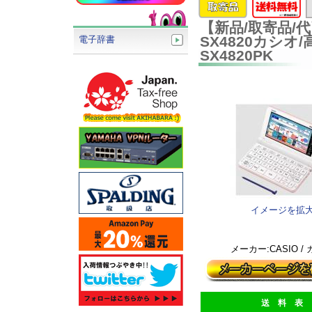
【新品/取寄品/代
SX4820カシオ
電子辞書
SX4820PK
イメージを拡
メーカー:CASIO /
送 料 表