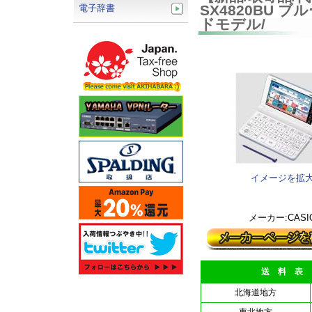
SX4820BU 
電子辞書
ドモデル/
イメージを拡
メーカー:CASI
送 料 表
北海道地方