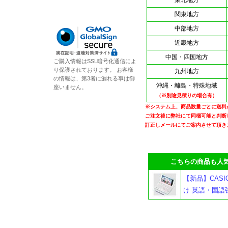
東北地方
関東地方
中部地方
近畿地方
中国・四国地方
ご購入情報はSSL暗号化通信によ
り保護されております。 お客様
九州地方
の情報は、第3者に漏れる事は御
沖縄・離島・特殊地域
座いません。
（※別途見積りの場合有）
※システム上、商品数量ごとに送料
ご注文後に弊社にて同梱可能と判断
訂正しメールにてご案内させて頂き
こちらの商品も人気
【新品】CASIO
け 英語・国語