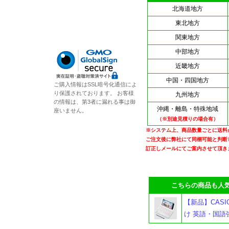
北海道地方
東北地方
関東地方
中部地方
近畿地方
中国・四国地方
ご購入情報はSSL暗号化通信によ
り保護されております。 お客様
九州地方
の情報は、第3者に漏れる事は御
沖縄・離島・特殊地域
座いません。
（※別途見積りの場合有）
※システム上、商品数量ごとに送料
ご注文後に弊社にて同梱可能と判断
訂正しメールにてご案内させて頂き
こちらの商品も人気
【新品】CASIO
け 英語・国語