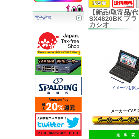
【新品/取寄品/代引
SX4820BK
電子辞書
カシオ
イメージを拡
メーカー:CASI
送 料 表