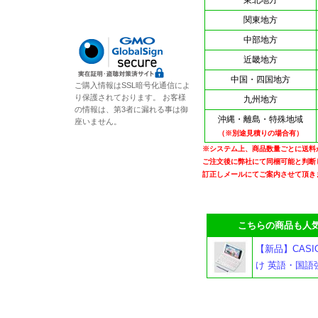
東北地方
関東地方
中部地方
近畿地方
中国・四国地方
ご購入情報はSSL暗号化通信によ
り保護されております。 お客様
九州地方
の情報は、第3者に漏れる事は御
沖縄・離島・特殊地域
座いません。
（※別途見積りの場合有）
※システム上、商品数量ごとに送料
ご注文後に弊社にて同梱可能と判断
訂正しメールにてご案内させて頂き
こちらの商品も人気
【新品】CASIO
け 英語・国語