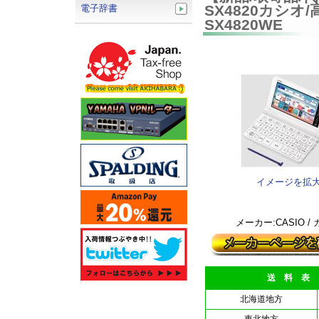
SX4820カシオ
電子辞書
SX4820WE
イメージを拡
メーカー:CASIO /
送 料 表
北海道地方