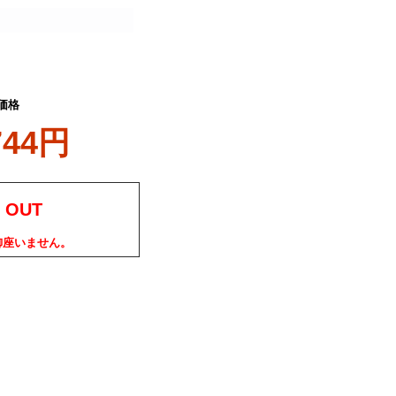
価格
744円
 OUT
御座いません。