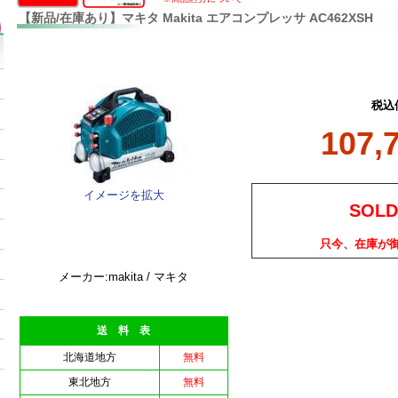
【新品/在庫あり】マキタ Makita エアコンプレッサ AC462XSH
税込
107,
イメージを拡大
SOLD
只今、在庫が
メーカー:makita / マキタ
送 料 表
北海道地方
無料
東北地方
無料