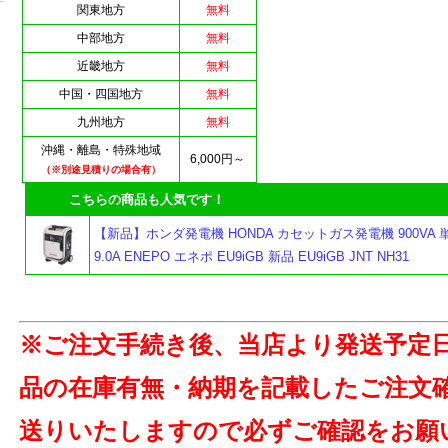
関東地方
無料
中部地方
無料
近畿地方
無料
中国・四国地方
無料
九州地方
無料
沖縄・離島・特殊地域
6,000円～
（※別途見積りの場合有）
こちらの商品も人気です！
【新品】ホンダ発電機 HONDA カセットガス発電機 900VA 単
9.0A ENEPO エネポ EU9iGB 新品 EU9iGB JNT NH31
※ご注文手続き後、当店より発送予定
品の在庫有無・納期を記載したご注文
送りいたしますので必ずご確認をお願