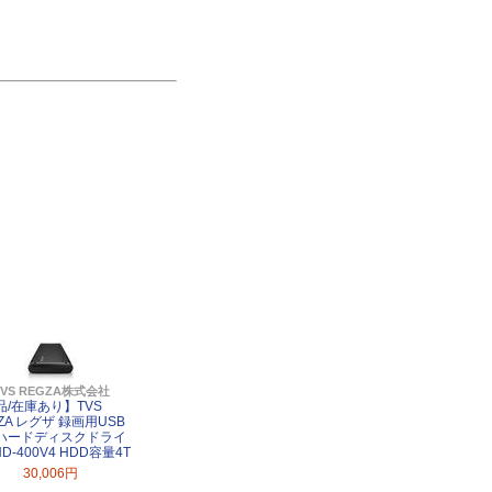
TVS REGZA株式会社
品/在庫あり】TVS
ZA レグザ 録画用USB
ハードディスクドライ
HD-400V4 HDD容量4T
30,006円