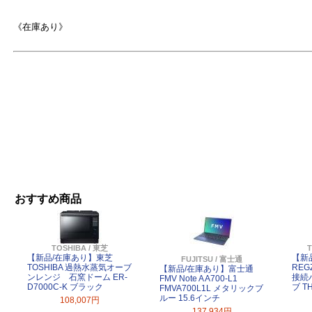
《在庫あり》
よ
おすすめ商品
TOSHIBA / 東芝
【新品/在庫あり】東芝
【新
FUJITSU / 富士通
TOSHIBA 過熱水蒸気オーブ
REG
【新品/在庫あり】富士通
ンレンジ 石窯ドーム ER-
接続
FMV Note A A700-L1
D7000C-K ブラック
ブ T
FMVA700L1L メタリックブ
ルー 15.6インチ
108,007円
137,934円