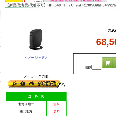
【新品/取寄品/代引不可】HP t540 Thin Client R1305G/8/F64/W19
税込
68,
イメージを拡大
個数
メーカー:その他
送 料 表
北海道地方
無料
東北地方
無料