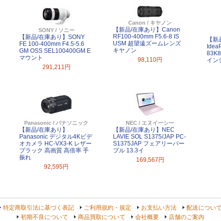
Canon / キヤノン
【新品/在庫あり】Canon
SONY / ソニー
RF100-400mm F5.6-8 IS
【新品/在庫あり】SONY
【新品
USM 超望遠ズームレンズ
FE 100-400mm F4.5-5.6
Idea
キヤノン
GM OSS SEL100400GM E
83K
マウント
98,110円
イン
291,211円
Panasonic / パナソニック
NEC / エヌイーシー
【新品/在庫あり】
【新品/在庫あり】NEC
Panasonic デジタル4Kビデ
LAVIE SOL S1375/JAP PC-
オカメラ HC-VX3-K レザー
S1375JAP フェアリーパー
ブラック 高画質 高倍率 手
プル 13.3イ
振れ
169,567円
92,595円
特定商取引法に基づく表記
ご利用規約・規定
お支払い方法
配送につい
初期不良について
商品買取について
会社概要
店舗のご案内