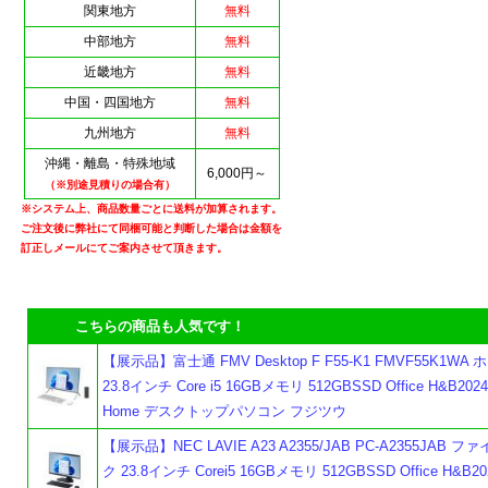
関東地方
無料
中部地方
無料
近畿地方
無料
中国・四国地方
無料
九州地方
無料
沖縄・離島・特殊地域
6,000円～
（※別途見積りの場合有）
※システム上、商品数量ごとに送料が加算されます。
ご注文後に弊社にて同梱可能と判断した場合は金額を
訂正しメールにてご案内させて頂きます。
こちらの商品も人気です！
【展示品】富士通 FMV Desktop F F55-K1 FMVF55K1WA
23.8インチ Core i5 16GBメモリ 512GBSSD Office H&B2024
Home デスクトップパソコン フジツウ
よ
【展示品】NEC LAVIE A23 A2355/JAB PC-A2355JAB 
ク 23.8インチ Corei5 16GBメモリ 512GBSSD Office H&B202