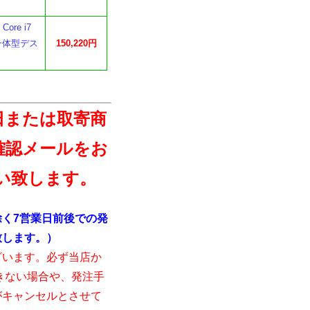
ore i7
ル 一体型デス
150,220円
日または取寄商
確認メールをお
い致します。
く7営業日前後での発
致します。）
ざいます。必ず当店か
きない場合や、発注手
がキャンセルとさせて