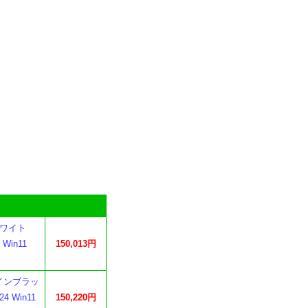
 ホワイト
 Win11
150,013円
ファインブラッ
4 Win11
150,220円