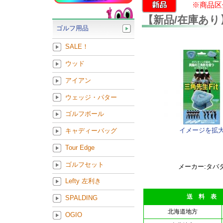
※商品区
【新品/在庫あり】タ
ゴルフ用品
SALE！
ウッド
アイアン
ウェッジ・パター
ゴルフボール
イメージを拡
キャディーバッグ
Tour Edge
ゴルフセット
メーカー:タバ
Lefty 左利き
送 料 表
SPALDING
北海道地方
OGIO