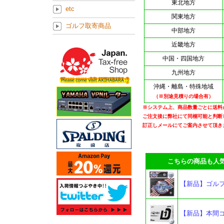
東北地方
etc
関東地方
ゴルフ取寄商品
中部地方
近畿地方
中国・四国地方
九州地方
沖縄・離島・特殊地域
（※別途見積りの場合有）
※システム上、商品数量ごとに送料
ご注文後に弊社にて同梱可能と判断
訂正しメールにてご案内させて頂き
こちらの商品も人気
【新品】ゴルフボ
【新品】本間ゴル