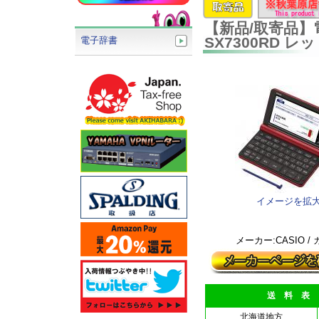
【新品/取寄品】電
SX7300RD レ
電子辞書
イメージを拡
メーカー:CASIO /
送 料 表
北海道地方