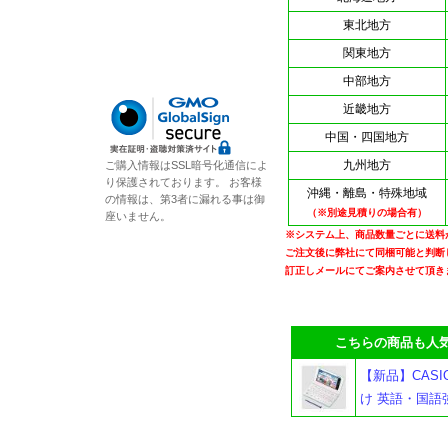
東北地方
関東地方
中部地方
近畿地方
中国・四国地方
九州地方
ご購入情報はSSL暗号化通信によ
り保護されております。 お客様
沖縄・離島・特殊地域
の情報は、第3者に漏れる事は御
（※別途見積りの場合有）
座いません。
※システム上、商品数量ごとに送料
ご注文後に弊社にて同梱可能と判断
訂正しメールにてご案内させて頂き
こちらの商品も人気
【新品】CASIO
け 英語・国語