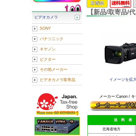
【新品/取寄品/代
ビデオカメラ
SONY
パナソニック
キヤノン
ビクター
その他メーカー
イメージを拡
ビデオカメラ取寄品
メーカー:Canon / 
送 料 表
北海道地方