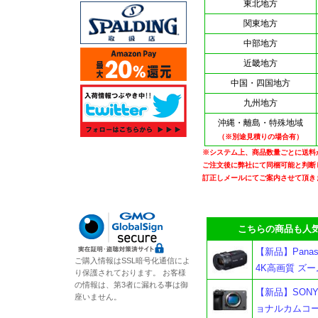
東北地方
関東地方
中部地方
近畿地方
中国・四国地方
九州地方
沖縄・離島・特殊地域
（※別途見積りの場合有）
※システム上、商品数量ごとに送料
ご注文後に弊社にて同梱可能と判断
訂正しメールにてご案内させて頂き
こちらの商品も人気
【新品】Panas
ご購入情報はSSL暗号化通信によ
4K高画質 ズ
り保護されております。 お客様
の情報は、第3者に漏れる事は御
【新品】SONY 
座いません。
ョナルカムコーダ