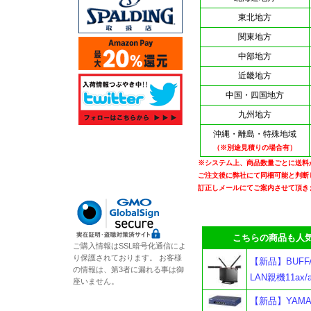
東北地方
関東地方
中部地方
近畿地方
中国・四国地方
九州地方
沖縄・離島・特殊地域
（※別途見積りの場合有）
※システム上、商品数量ごとに送料
ご注文後に弊社にて同梱可能と判断
訂正しメールにてご案内させて頂き
こちらの商品も人気
ご購入情報はSSL暗号化通信によ
り保護されております。 お客様
【新品】BUFFAL
の情報は、第3者に漏れる事は御
LAN親機11ax/a
座いません。
【新品】YAMA