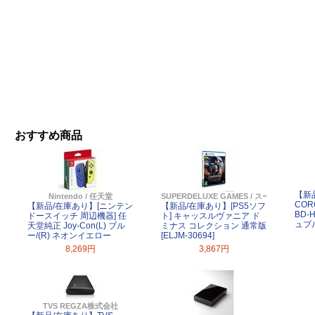
おすすめ商品
【新
Nintendo / 任天堂
SUPERDELUXE GAMES / スーパーデラ
CO
【新品/在庫あり】[ニンテン
【新品/在庫あり】[PS5ソフ
BD-
ドースイッチ 周辺機器] 任
ト] キャッスルヴァニア ド
ュブ
天堂純正 Joy-Con(L) ブル
ミナス コレクション 通常版
ー/(R) ネオンイエロー
[ELJM-30694]
8,269円
3,867円
TVS REGZA株式会社