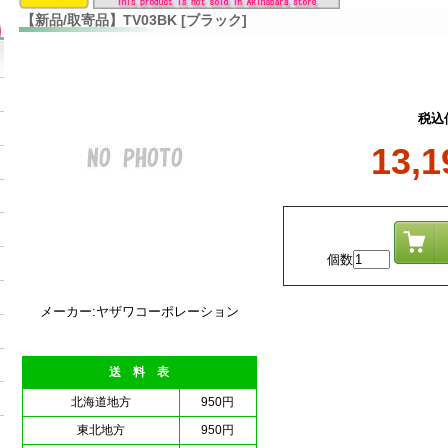
【新品/取寄品】TV03BK [ブラック]
税込
13,
個数
メーカー:ヤザワコーポレーション
送 料 表
北海道地方
950円
東北地方
950円