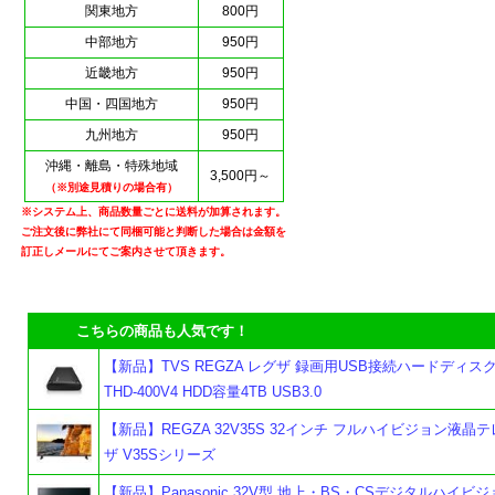
関東地方
800円
中部地方
950円
近畿地方
950円
中国・四国地方
950円
九州地方
950円
沖縄・離島・特殊地域
3,500円～
（※別途見積りの場合有）
※システム上、商品数量ごとに送料が加算されます。
ご注文後に弊社にて同梱可能と判断した場合は金額を
訂正しメールにてご案内させて頂きます。
こちらの商品も人気です！
【新品】TVS REGZA レグザ 録画用USB接続ハードディス
THD-400V4 HDD容量4TB USB3.0
【新品】REGZA 32V35S 32インチ フルハイビジョン液晶テ
ザ V35Sシリーズ
【新品】Panasonic 32V型 地上・BS・CSデジタルハイビ