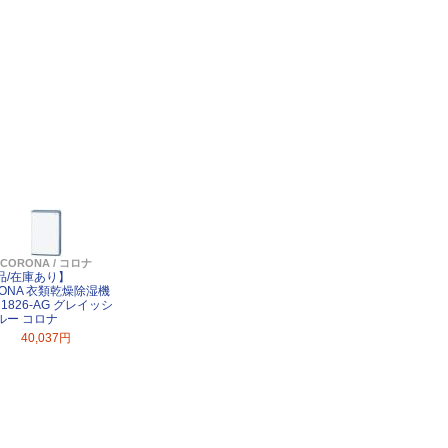
CORONA / コロナ
品/在庫あり】
ックスゲームス
RONA 衣類乾燥除湿機
H1826-AG グレイッシ
ルー コロナ
40,037円