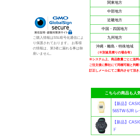
関東地方
中部地方
近畿地方
中国・四国地方
九州地方
ご購入情報はSSL暗号化通信によ
り保護されております。 お客様
沖縄・離島・特殊地域
の情報は、第3者に漏れる事は御
（※別途見積りの場合有）
座いません。
※システム上、商品数量ごとに送料
ご注文後に弊社にて同梱可能と判断
訂正しメールにてご案内させて頂き
こちらの商品も人気
【新品】CASI
565TW-5J
【新品】CASIO
ド