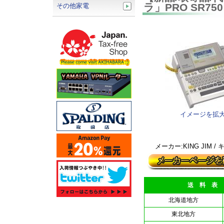
ラ」PRO SR7
その他家電
イメージを拡
メーカー:KING JIM /
送 料 表
北海道地方
東北地方