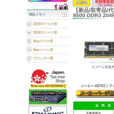
【新品/取寄品/代引
8500 DDR3 20
増設メモリ
DOS/Vデスク用
DOS/Vノート用
Macデスク用
Macノート用
プリンター用
イメージを拡
メーカー:ADTEC / 
送 料 表
北海道地方