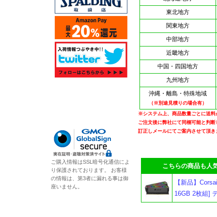
東北地方
関東地方
中部地方
近畿地方
中国・四国地方
九州地方
沖縄・離島・特殊地域
（※別途見積りの場合有）
※システム上、商品数量ごとに送料
ご注文後に弊社にて同梱可能と判断
訂正しメールにてご案内させて頂き
ご購入情報はSSL暗号化通信によ
こちらの商品も人気
り保護されております。 お客様
の情報は、第3者に漏れる事は御
【新品】Corsai
座いません。
16GB 2枚組