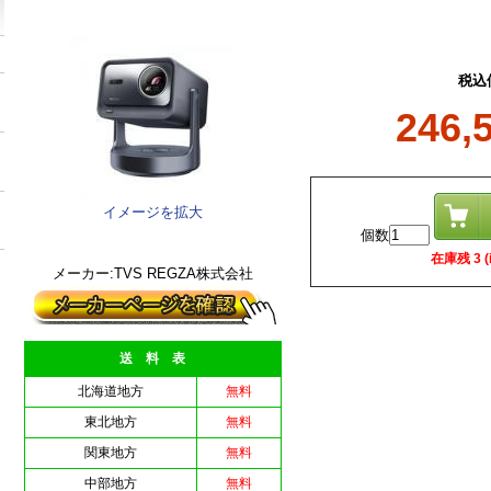
税込
246,
イメージを拡大
個数
在庫残 3 (i
メーカー:TVS REGZA株式会社
送 料 表
北海道地方
無料
東北地方
無料
関東地方
無料
中部地方
無料