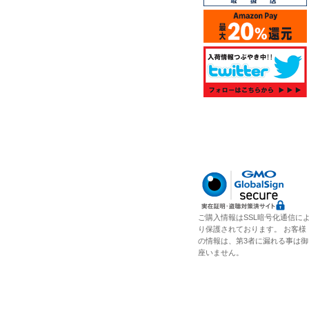
ご購入情報はSSL暗号化通信に
り保護されております。 お客様
の情報は、第3者に漏れる事は御
座いません。