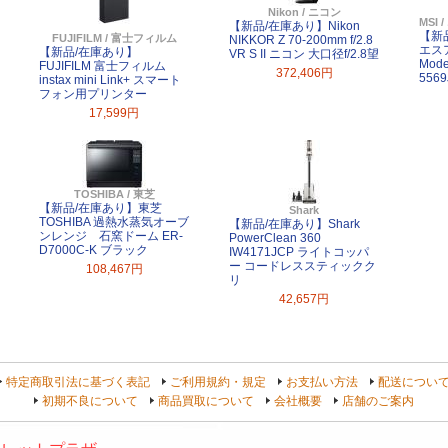
Nikon / ニコン
MSI
【新品/在庫あり】Nikon
【新
FUJIFILM / 富士フィルム
NIKKOR Z 70-200mm f/2.8
エスア
【新品/在庫あり】
VR S II ニコン 大口径f/2.8望
Mode
FUJIFILM 富士フィルム
372,406円
556
instax mini Link+ スマート
フォン用プリンター
17,599円
TOSHIBA / 東芝
【新品/在庫あり】東芝
Shark
TOSHIBA 過熱水蒸気オーブ
【新品/在庫あり】Shark
ンレンジ 石窯ドーム ER-
PowerClean 360
D7000C-K ブラック
IW4171JCP ライトコッパ
ー コードレススティックク
108,467円
リ
42,657円
特定商取引法に基づく表記
ご利用規約・規定
お支払い方法
配送につい
初期不良について
商品買取について
会社概要
店舗のご案内