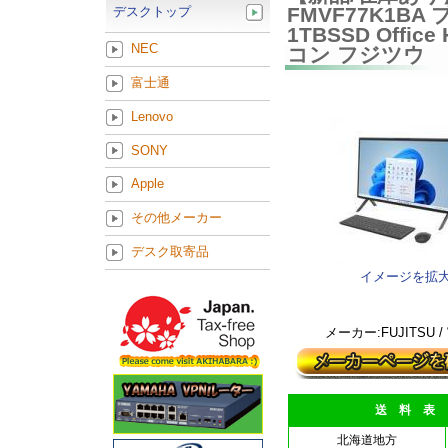
FMVF77K1BA 
デスクトップ
1TBSSD Offi
NEC
コン フジツウ
富士通
Lenovo
SONY
Apple
その他メーカー
デスク取寄品
イメージを拡
メーカー:FUJITSU 
送 料 表
北海道地方