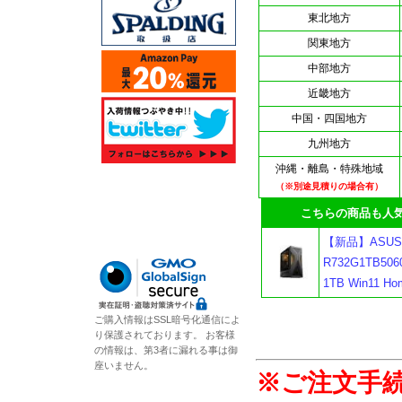
東北地方
関東地方
中部地方
近畿地方
中国・四国地方
九州地方
沖縄・離島・特殊地域
（※別途見積りの場合有）
こちらの商品も人気
【新品】ASUS T
R732G1TB5
1TB Win11
ご購入情報はSSL暗号化通信によ
り保護されております。 お客様
の情報は、第3者に漏れる事は御
座いません。
※ご注文手