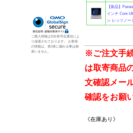
【新品】Panason
インチ Core Ul
ン レッツノー
ご購入情報はSSL暗号化通信によ
り保護されております。 お客様
の情報は、第3者に漏れる事は御
※ご注文手
座いません。
は取寄商品
文確認メー
確認をお願
《在庫あり》