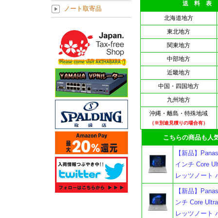
送 料 表
ノート取寄品
北海道地方
東北地方
関東地方
中部地方
近畿地方
中国・四国地方
九州地方
沖縄・離島・特殊地域
（※別途見積りの場合有）
こちらの商品も人気
【新品】Panason
インチ Core U
レッツノート 
【新品】Panason
ンチ Core Ul
レッツノート 