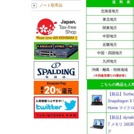
送 料 表
ノート取寄品
北海道地方
東北地方
関東地方
中部地方
近畿地方
中国・四国地方
九州地方
沖縄・離島・特殊地域
（※別途見積りの場合有）
こちらの商品も人気
【新品】Surfac
Snapdragon X
Home マイク
【新品】dynabo
7 メモリ 16GB 
ク