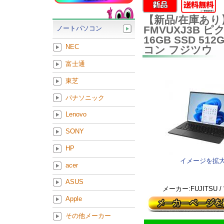
【新品/在庫あり】富
FMVUXJ3B ピク
ノートパソコン
16GB SSD 512
NEC
コン フジツウ
富士通
東芝
パナソニック
Lenovo
SONY
HP
イメージを拡
acer
ASUS
メーカー:FUJITSU 
Apple
その他メーカー