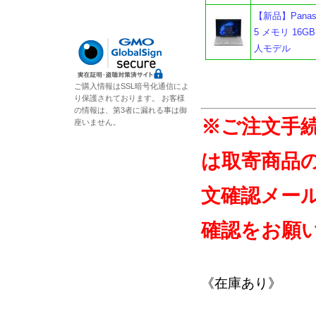
【新品】Panasoni
5 メモリ 16G
人モデル
ご購入情報はSSL暗号化通信によ
り保護されております。 お客様
の情報は、第3者に漏れる事は御
※ご注文手
座いません。
は取寄商品
文確認メー
確認をお願
《在庫あり》