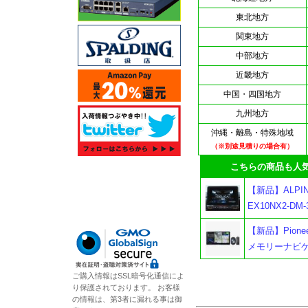
東北地方
関東地方
中部地方
近畿地方
中国・四国地方
九州地方
沖縄・離島・特殊地域
（※別途見積りの場合有）
こちらの商品も人気
【新品】ALPI
EX10NX2-
【新品】Pioneer
メモリーナビゲ
ご購入情報はSSL暗号化通信によ
り保護されております。 お客様
の情報は、第3者に漏れる事は御