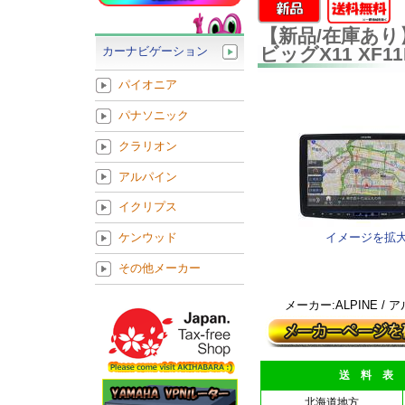
【新品/在庫あり
ビッグX11 XF11
カーナビゲーション
パイオニア
パナソニック
クラリオン
アルパイン
イクリプス
イメージを拡
ケンウッド
その他メーカー
メーカー:ALPINE / 
送 料 表
北海道地方