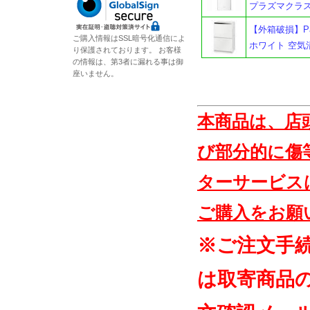
プラズマクラス
【外箱破損】Pa
ご購入情報はSSL暗号化通信によ
ホワイト 空気
り保護されております。 お客様
の情報は、第3者に漏れる事は御
座いません。
本商品は、店
び部分的に傷
ターサービス
ご購入をお願
※ご注文手
は取寄商品