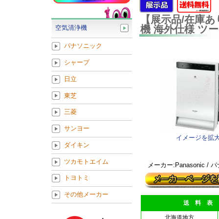
【展示品/在庫あり
機 海外仕様 ツー
空気清浄機
パナソニック
シャープ
日立
東芝
三菱
サンヨー
イメージを拡
ダイキン
ツカモトエイム
メーカー:Panasonic /
トヨトミ
その他メーカー
送 料 表
北海道地方