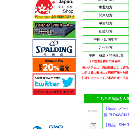
東北地方
関東地方
中部地方
近畿地方
中国・四国地方
九州地方
沖縄・離島・特殊地域
（※別途見積りの場合有）
※システム上、商品数量ごとに送料
ご注文後に弊社にて同梱可能と判断
訂正しメールにてご案内させて頂き
こちらの商品も人気
【新品・メー
機 PH04WGN Day
【新品】SHAR