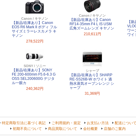
Canon / キヤノン
Canon / キヤノン
【新品/在庫あり】Canon
【新
【新品/在庫あり】Canon
RF14-35mm F4 L IS USM
VLO
EOS R6 Mark II ボディ フル
広角ズームレンズ キヤノン
ワー
サイズミラーレスカメラ キ
210,611円
ワイ
ヤノン
278,522円
SONY / ソニー
【新品/在庫あり】SONY
シャープ
FE 200-600mm F5.6-6.3 G
【新品/在庫あり】SHARP
OSS SEL200600G デジタ
RE-SS26B-W ホワイト 過
ル一眼カ
熱水蒸気オーブンレンジ シ
ャープ
240,362円
31,369円
特定商取引法に基づく表記
ご利用規約・規定
お支払い方法
配送につい
初期不良について
商品買取について
会社概要
店舗のご案内