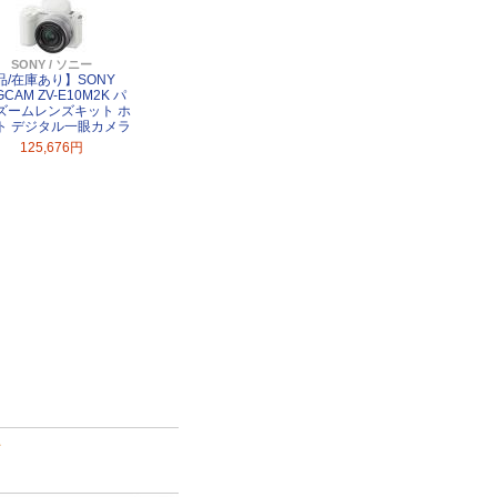
SONY / ソニー
品/在庫あり】SONY
GCAM ZV-E10M2K パ
ズームレンズキット ホ
ト デジタル一眼カメラ
125,676円
て