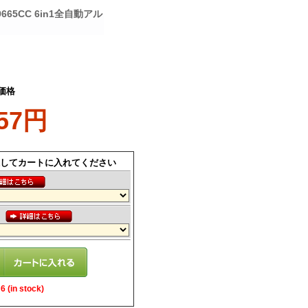
65CC 6in1全自動アル
価格
557円
してカートに入れてください
ス
 (in stock)