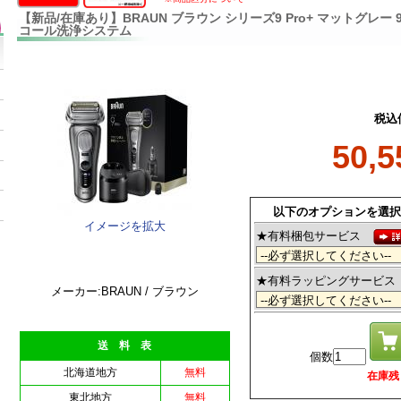
【新品/在庫あり】BRAUN ブラウン シリーズ9 Pro+ マットグレー 96
コール洗浄システム
税込
50,
以下のオプションを選択
イメージを拡大
★有料梱包サービス
★有料ラッピングサービ
メーカー:BRAUN / ブラウン
送 料 表
個数
北海道地方
無料
在庫残 6
東北地方
無料