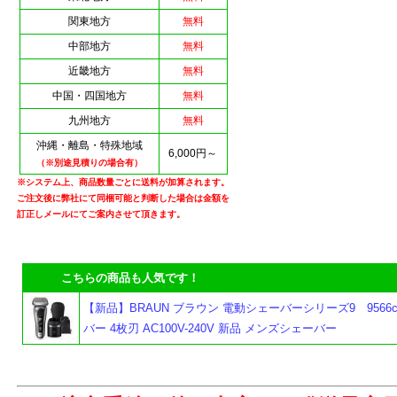
関東地方
無料
中部地方
無料
近畿地方
無料
中国・四国地方
無料
九州地方
無料
沖縄・離島・特殊地域
6,000円～
（※別途見積りの場合有）
※システム上、商品数量ごとに送料が加算されます。
ご注文後に弊社にて同梱可能と判断した場合は金額を
訂正しメールにてご案内させて頂きます。
こちらの商品も人気です！
よ
【新品】BRAUN ブラウン 電動シェーバーシリーズ9 9566cc
バー 4枚刃 AC100V-240V 新品 メンズシェーバー