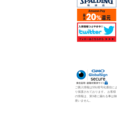
ご購入情報はSSL暗号化通信に
り保護されております。 お客様
の情報は、第3者に漏れる事は御
座いません。