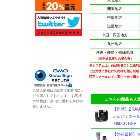
東北地方
関東地方
中部地方
近畿地方
中国・四国地方
九州地方
沖縄・離島・特殊地域
（※別途見積りの場合有）
※システム上、商品数量ごとに送料
ご注文後に弊社にて同梱可能と判断
訂正しメールにてご案内させて頂き
ご購入情報はSSL暗号化通信によ
り保護されております。 お客様
こちらの商品も人気
の情報は、第3者に漏れる事は御
座いません。
【新品】BRAU
5in1アルコ
9350CC-BS
【外箱破損】ブラウ