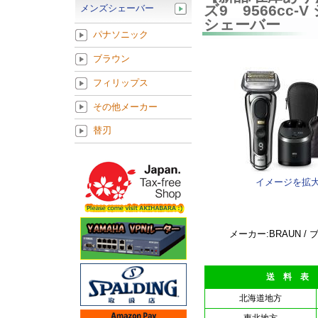
ズ9 9566cc-V
メンズシェーバー
シェーバー
パナソニック
ブラウン
フィリップス
その他メーカー
替刃
イメージを拡
メーカー:BRAUN /
送 料 表
北海道地方