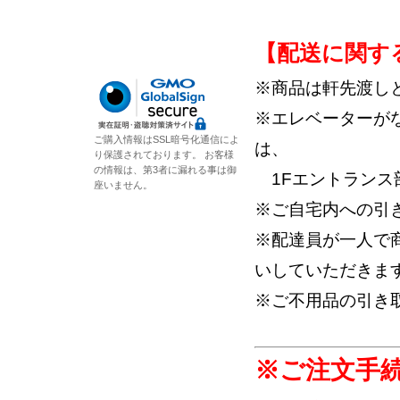
【配送に関す
※商品は軒先渡し
※エレベーターが
ご購入情報はSSL暗号化通信によ
は、
り保護されております。 お客様
の情報は、第3者に漏れる事は御
1Fエントランス
座いません。
※ご自宅内への引
※配達員が一人で
いしていただきま
※ご不用品の引き
※ご注文手