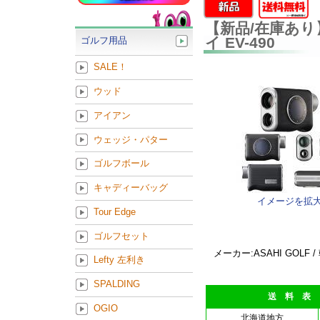
【新品/在庫あり
イ EV-490
ゴルフ用品
SALE！
ウッド
アイアン
ウェッジ・パター
ゴルフボール
キャディーバッグ
イメージを拡
Tour Edge
ゴルフセット
メーカー:ASAHI GOLF 
Lefty 左利き
SPALDING
送 料 表
OGIO
北海道地方