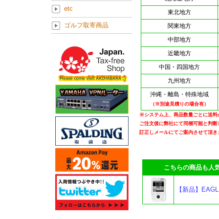
etc
東北地方
ゴルフ取寄商品
関東地方
中部地方
近畿地方
中国・四国地方
九州地方
沖縄・離島・特殊地域
（※別途見積りの場合有）
※システム上、商品数量ごとに送料
ご注文後に弊社にて同梱可能と判断
訂正しメールにてご案内させて頂き
こちらの商品も人気
【新品】EAGLE V