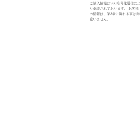
ご購入情報はSSL暗号化通信に
り保護されております。 お客様
の情報は、第3者に漏れる事は御
座いません。