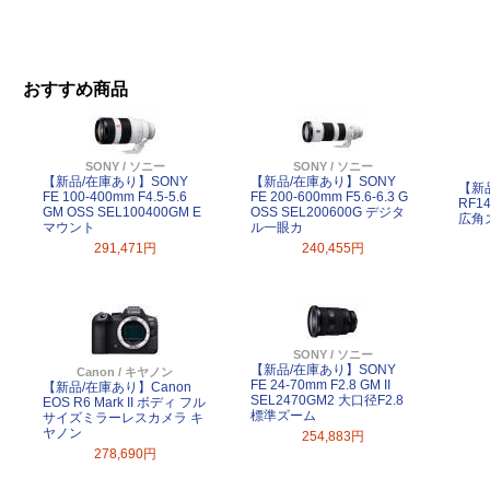
おすすめ商品
SONY / ソニー
SONY / ソニー
【新品/在庫あり】SONY
【新品/在庫あり】SONY
【新
FE 100-400mm F4.5-5.6
FE 200-600mm F5.6-6.3 G
RF14
GM OSS SEL100400GM E
OSS SEL200600G デジタ
広角
マウント
ル一眼カ
291,471円
240,455円
SONY / ソニー
【新品/在庫あり】SONY
Canon / キヤノン
FE 24-70mm F2.8 GM II
【新品/在庫あり】Canon
SEL2470GM2 大口径F2.8
EOS R6 Mark II ボディ フル
標準ズーム
サイズミラーレスカメラ キ
ヤノン
254,883円
278,690円