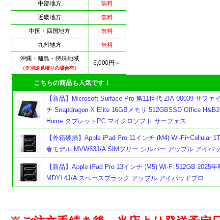
中部地方
無料
近畿地方
無料
中国・四国地方
無料
九州地方
無料
沖縄・離島・特殊地域
6,000円～
（※別途見積りの場合有）
こちらの商品も人気です！
【新品】Microsoft Surface Pro 第11世代 ZIA-00039 サフ
チ Snapdragon X Elite 16GBメモリ 512GBSSD Office H&B2
Home タブレットPC マイクロソフト サーフェス
【外箱破損】Apple iPad Pro 11インチ (M4) Wi-Fi+Cellular 1
春モデル MVW63J/A SIMフリー シルバー アップル アイパ
【新品】Apple iPad Pro 13インチ (M5) Wi-Fi 512GB 202
MDYL4J/A スペースブラック アップル アイパッドプロ