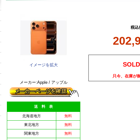
税込
202,
SOLD
イメージを拡大
只今、在庫が
メーカー:Apple / アップル
送 料 表
北海道地方
無料
東北地方
無料
関東地方
無料