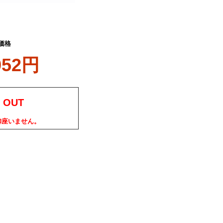
価格
952円
 OUT
御座いません。