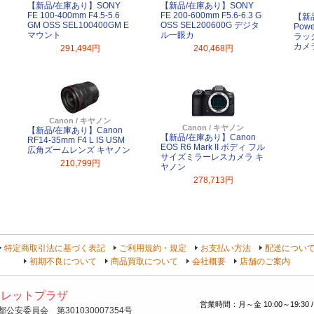
【新品/在庫あり】SONY
【新品/在庫あり】SONY
FE 100-400mm F4.5-5.6
FE 200-600mm F5.6-6.3 G
【新
GM OSS SEL100400GM E
OSS SEL200600G デジタ
Powe
マウント
ル一眼カ
ラッ
カメ
291,494円
240,468円
Canon / キヤノン
Canon / キヤノン
【新品/在庫あり】Canon
【新品/在庫あり】Canon
RF14-35mm F4 L IS USM
EOS R6 Mark II ボディ フル
広角ズームレンズ キヤノン
サイズミラーレスカメラ キ
210,799円
ヤノン
278,713円
特定商取引法に基づく表記
ご利用規約・規定
お支払い方法
配送につい
初期不良について
商品買取について
会社概要
店舗のご案内
トレットプラザ
営業時間：月～金 10:00～19:30 /
安委員会 第301030007354号