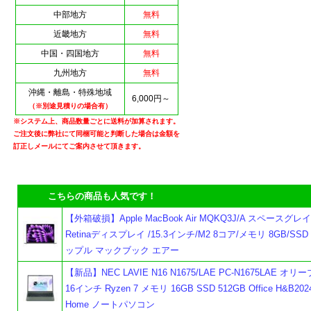
中部地方
無料
近畿地方
無料
中国・四国地方
無料
九州地方
無料
沖縄・離島・特殊地域
6,000円～
（※別途見積りの場合有）
※システム上、商品数量ごとに送料が加算されます。
ご注文後に弊社にて同梱可能と判断した場合は金額を
訂正しメールにてご案内させて頂きます。
こちらの商品も人気です！
【外箱破損】Apple MacBook Air MQKQ3J/A スペースグレイ L
Retinaディスプレイ /15.3インチ/M2 8コア/メモリ 8GB/SSD 
ップル マックブック エアー
【新品】NEC LAVIE N16 N1675/LAE PC-N1675LAE オ
16インチ Ryzen 7 メモリ 16GB SSD 512GB Office H&B2024
Home ノートパソコン