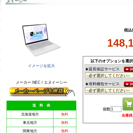
ヌイーシー
税込
148,
以下のオプションを選択
イメージを拡大
★延長保証サービス
メーカー:NEC / エヌイーシー
★有料梱包サービス
送 料 表
個数
北海道地方
無料
在庫残 4
東北地方
無料
関東地方
無料