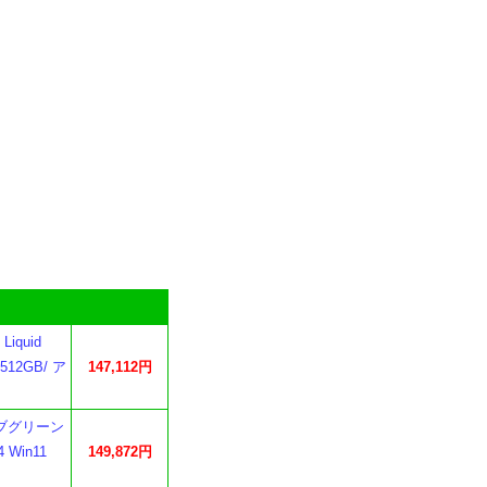
iquid
512GB/ ア
147,112円
リーブグリーン
 Win11
149,872円