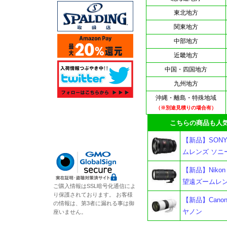
東北地方
関東地方
中部地方
近畿地方
中国・四国地方
九州地方
沖縄・離島・特殊地域
（※別途見積りの場合有）
こちらの商品も人気
【新品】SONY F
ムレンズ ソニ
【新品】Nikon A
望遠ズームレ
ご購入情報はSSL暗号化通信によ
り保護されております。 お客様
【新品】Canon 
の情報は、第3者に漏れる事は御
ヤノン
座いません。