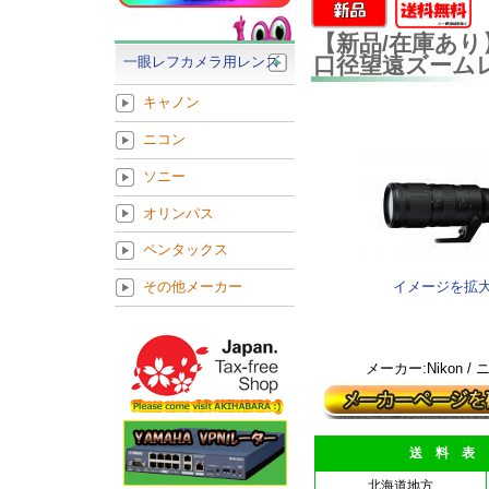
【新品/在庫あり】Nik
口径望遠ズーム
一眼レフカメラ用レンズ
キャノン
ニコン
ソニー
オリンパス
ペンタックス
イメージを拡
その他メーカー
メーカー:Nikon /
送 料 表
北海道地方