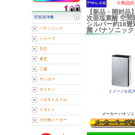
※商品区
【新品・開封品】
次亜塩素酸 空間除菌
空気清浄機
シルバー約18畳対
パナソニック
菌 パナソニック
シャープ
日立
東芝
三菱
サンヨー
ダイキン
イメージを拡
ツカモトエイム
トヨトミ
メーカー:パナソニ
その他メーカー