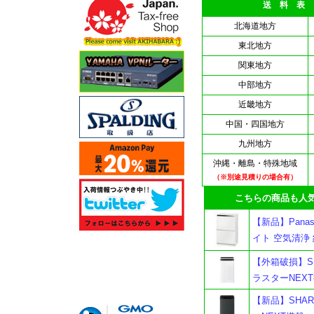
送 料 表
北海道地方
東北地方
関東地方
中部地方
近畿地方
中国・四国地方
九州地方
沖縄・離島・特殊地域
（※別途見積りの場合有）
こちらの商品も人気
【新品】Panas
イト 空気清浄 
【外箱破損】SH
ラスターNEX
【新品】SHAR