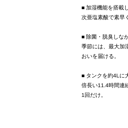
■ 加湿機能を搭
次亜塩素酸で素早
■ 除菌・脱臭し
季節には、最大加湿
おいを届ける。
■ タンクを約4L
倍長い11.4時間
1回だけ。