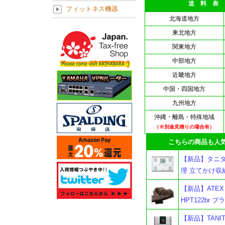
送 料 表
フィットネス機器
北海道地方
東北地方
関東地方
中部地方
近畿地方
中国・四国地方
九州地方
沖縄・離島・特殊地域
（※別途見積りの場合有）
こちらの商品も人気
【新品】タニタ 
理 立てかけ収納O
【新品】ATEX
HPT122br ブ
【新品】TANI