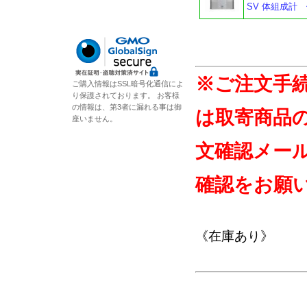
SV 体組成計
※ご注文手
ご購入情報はSSL暗号化通信によ
り保護されております。 お客様
の情報は、第3者に漏れる事は御
は取寄商品
座いません。
文確認メー
確認をお願
《在庫あり》