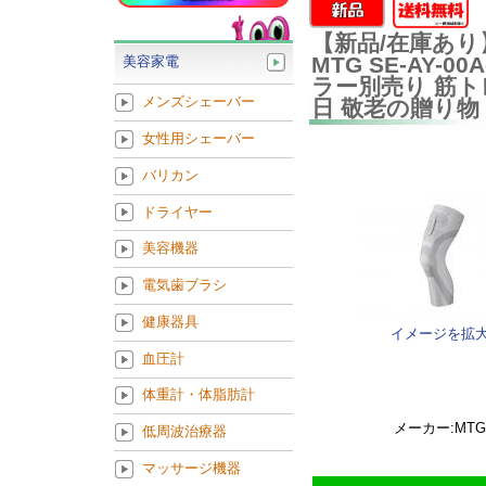
【新品/在庫あり
MTG SE-AY-00A
美容家電
ラー別売り 筋ト
メンズシェーバー
日 敬老の贈り物
女性用シェーバー
バリカン
ドライヤー
美容機器
電気歯ブラシ
健康器具
イメージを拡
血圧計
体重計・体脂肪計
メーカー:MTG
低周波治療器
マッサージ機器