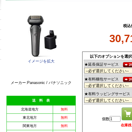
税込
30,
以下のオプションを選択
イメージを拡大
★延長保証サービス
★有料梱包サービス
メーカー:Panasonic / パナソニック
★有料ラッピングサービ
送 料 表
北海道地方
無料
東北地方
無料
個数
在庫残 1
関東地方
無料