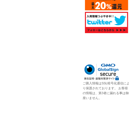
ご購入情報はSSL暗号化通信に
り保護されております。 お客様
の情報は、第3者に漏れる事は御
座いません。