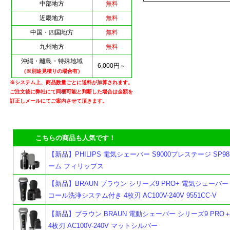
中部地方
無料
近畿地方
無料
中国・四国地方
無料
九州地方
無料
沖縄・離島・特殊地域
6,000円～
（※別途見積りの場合有）
※システム上、商品数量ごとに送料が加算されます。
ご注文後に弊社にて同梱可能と判断した場合は金額を
訂正しメールにてご案内させて頂きます。
こちらの商品も人気です！
よ
【新品】PHILIPS 電気シェーバー S9000プレステージ SP988
ーム フィリップス
【新品】BRAUN ブラウン シリーズ9 PRO+ 電気シェーバー 
コール洗浄システム付き 4枚刃 AC100V-240V 9551CC-V
【新品】ブラウン BRAUN 電動シェーバー シリーズ9 PRO＋ 9
4枚刃 AC100V-240V マットシルバー