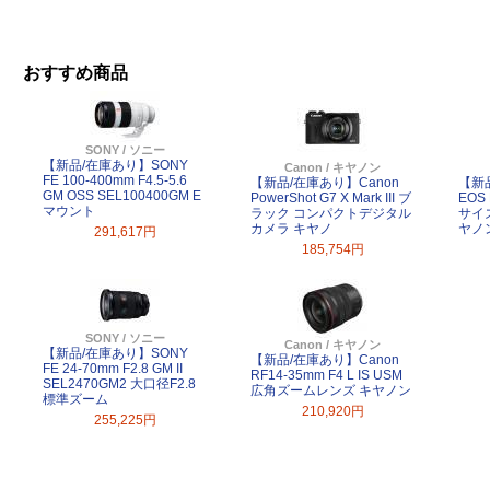
おすすめ商品
SONY / ソニー
【新品/在庫あり】SONY
Canon / キヤノン
FE 100-400mm F4.5-5.6
【新品/在庫あり】Canon
【新
GM OSS SEL100400GM E
PowerShot G7 X Mark III ブ
EOS 
マウント
ラック コンパクトデジタル
サイ
カメラ キヤノ
ヤノ
291,617円
185,754円
SONY / ソニー
Canon / キヤノン
【新品/在庫あり】SONY
【新品/在庫あり】Canon
FE 24-70mm F2.8 GM II
RF14-35mm F4 L IS USM
SEL2470GM2 大口径F2.8
広角ズームレンズ キヤノン
標準ズーム
210,920円
255,225円