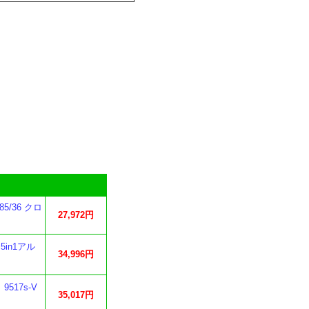
5/36 クロ
27,972円
5in1アル
34,996円
517s-V
35,017円