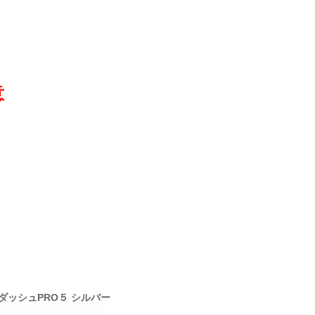
意
ムダッシュPRO５ シルバー