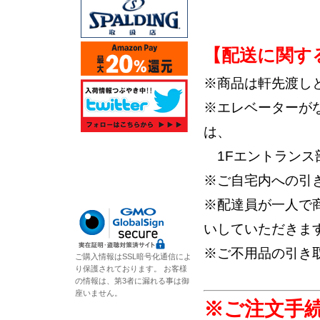
【配送に関す
※商品は軒先渡し
※エレベーターが
は、
1Fエントランス
※ご自宅内への引
※配達員が一人で
いしていただきま
※ご不用品の引き
ご購入情報はSSL暗号化通信によ
り保護されております。 お客様
の情報は、第3者に漏れる事は御
座いません。
※ご注文手