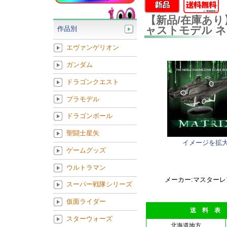
【新品/在庫あり
ャストモデル 
作品別
エヴァンゲリオン
ガンダム
ドラゴンクエスト
プラモデル
ドラゴンボール
聖闘士星矢
イメージを拡
ゲームグッズ
ウルトラマン
メーカー:マスター
スーパー戦隊シリーズ
仮面ライダー
送 料 表
スターウォーズ
北海道地方