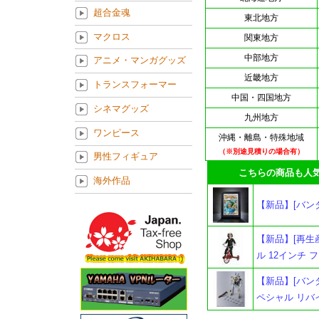
超合金魂
東北地方
マクロス
関東地方
中部地方
アニメ・マンガグッズ
近畿地方
トランスフォーマー
中国・四国地方
シネマグッズ
九州地方
ワンピース
沖縄・離島・特殊地域
（※別途見積りの場合有）
男性フィギュア
こちらの商品も人気
海外作品
【新品】[バン
【新品】[再生産
ル 12インチ 
【新品】[バンダ
ペシャル リバイ