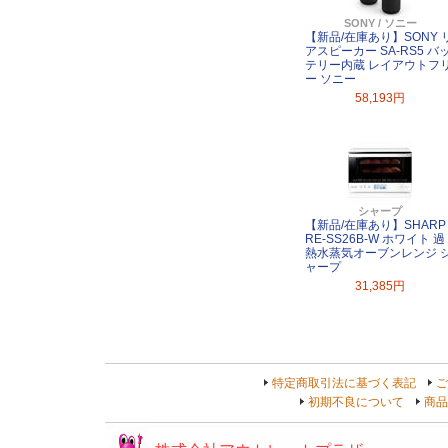
SONY / ソニー
【新品/在庫あり】SONY 
アスピーカー SA-RS5 バ
テリー内蔵 レイアウトフ
ー ソニー
58,193円
シャープ
【新品/在庫あり】SHARP
RE-SS26B-W ホワイト 過
熱水蒸気オーブンレンジ 
ャープ
31,385円
特定商取引法に基づく表記
ご
初期不良について
商品