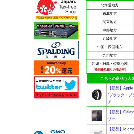
北海道地方
東北地方
関東地方
中部地方
近畿地方
中国・四国地方
九州地方
沖縄・離島・特殊地域
（※別途見積りの場合有）
こちらの商品も人気
【新品】Apple W
[ブラック・ブ
チ
【新品】Galaxy
リー
【新品】Microso