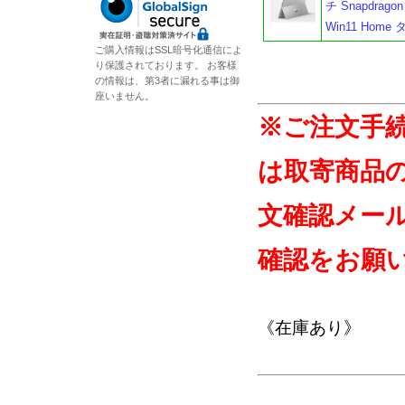
チ Snapdragon
Win11 Ho
ご購入情報はSSL暗号化通信によ
り保護されております。 お客様
の情報は、第3者に漏れる事は御
座いません。
※ご注文手
は取寄商品
文確認メー
確認をお願
《在庫あり》