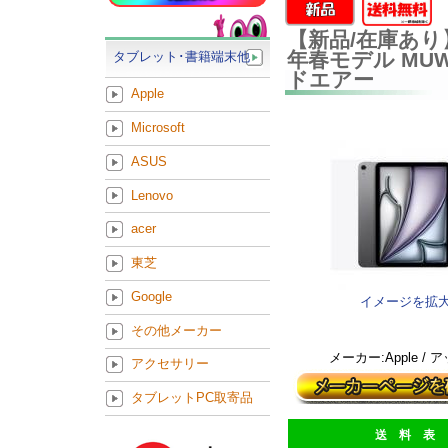
【新品/在庫あり】App
年春モデル MU
タブレット･書籍端末他
ドエアー
Apple
Microsoft
ASUS
Lenovo
acer
東芝
Google
イメージを拡
その他メーカー
メーカー:Apple / 
アクセサリー
タブレットPC取寄品
送 料 表