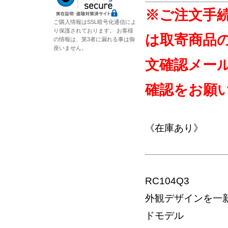
※ご注文手
ご購入情報はSSL暗号化通信によ
り保護されております。 お客様
は取寄商品
の情報は、第3者に漏れる事は御
座いません。
文確認メー
確認をお願
《在庫あり》
RC104Q3
外観デザインを一
ドモデル