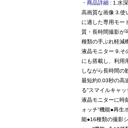
・商品詳細 :
1.水
高画質な画像 3.使
に適した専用モード 
質・長時間撮影が可
種類の手ぶれ軽減機
液晶モニター 9.
にも搭載し、利用用
しながら長時間の観
最短約0.03秒の
る”スマイルキャッ
液晶モニターに時
ォッチ”機能●再
能●16種類の撮影