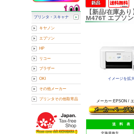
【新品/在庫あり】
M476T エプソン
プリンタ・スキャナ
キヤノン
エプソン
HP
リコー
ブラザー
イメージを拡
OKI
その他メーカー
プリンタその他取寄品
メーカー:EPSON /
送 料 表
北海道地方