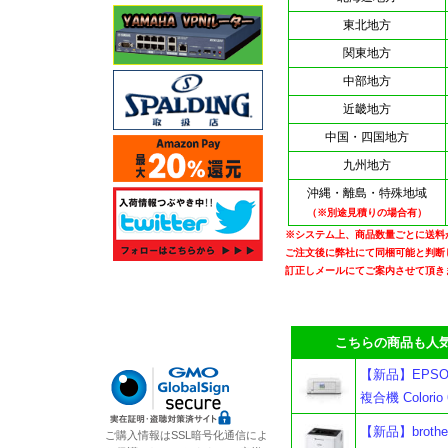
東北地方
関東地方
中部地方
近畿地方
中国・四国地方
九州地方
沖縄・離島・特殊地域
（※別途見積りの場合有）
※システム上、商品数量ごとに送料
ご注文後に弊社にて同梱可能と判断
訂正しメールにてご案内させて頂き
こちらの商品も人気
【新品】EPSO
複合機 Colori
【新品】broth
ご購入情報はSSL暗号化通信によ