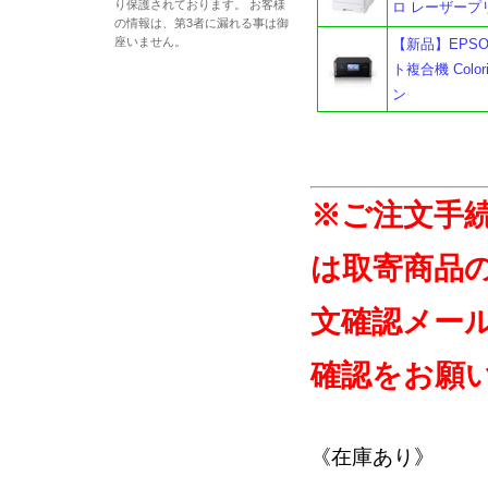
り保護されております。 お客様
ロ レーザープ
の情報は、第3者に漏れる事は御
座いません。
【新品】EPSO
ト複合機 Colo
ン
※ご注文手
は取寄商品
文確認メー
確認をお願
《在庫あり》