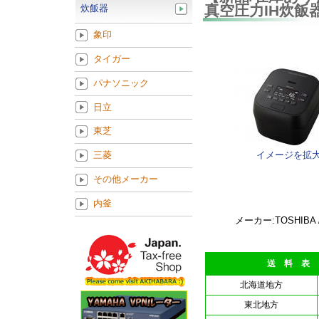
真空圧力IH炊飯器
炊飯器
象印
タイガー
パナソニック
日立
東芝
イメージを拡
三菱
その他メーカー
内釜
メーカー:TOSHIBA 
送 料 表
北海道地方
東北地方