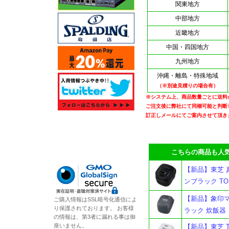
関東地方
中部地方
近畿地方
中国・四国地方
九州地方
沖縄・離島・特殊地域
（※別途見積りの場合有）
※システム上、商品数量ごとに送料
ご注文後に弊社にて同梱可能と判断
訂正しメールにてご案内させて頂き
こちらの商品も人気
【新品】東芝 真
ンブラック TOS
【新品】象印マホ
ご購入情報はSSL暗号化通信によ
り保護されております。 お客様
ラック 炊飯器
の情報は、第3者に漏れる事は御
座いません。
【新品】東芝 T