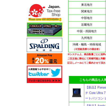
東北地方
関東地方
中部地方
近畿地方
中国・四国地方
九州地方
沖縄・離島・特殊地域
（※別途見積りの場合有）
※システム上、商品数量ごとに送料
ご注文後に弊社にて同梱可能と判断
訂正しメールにてご案内させて頂き
こちらの商品も人気
【新品】Panason
チ Core Ultra
ートパソコン 
【新品】Apple M