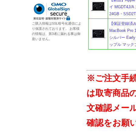
イ MGDT4J/
24GB・SSD
【保証登録済み・
ご購入情報はSSL暗号化通信によ
り保護されております。 お客様
MacBook Pro
の情報は、第3者に漏れる事は御
シルバー Earl
座いません。
ップル マック
※ご注文手
は取寄商品
文確認メー
確認をお願