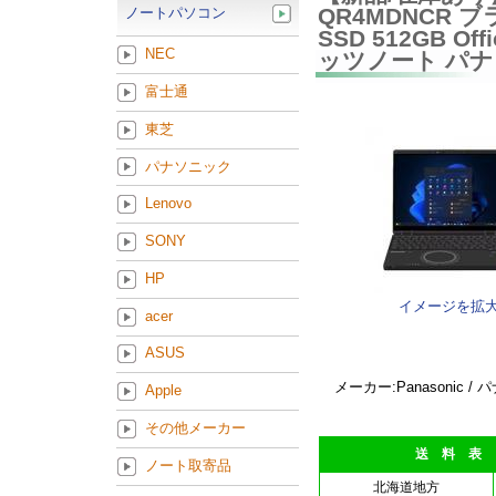
QR4MDNCR ブラ
ノートパソコン
SSD 512GB Of
NEC
ッツノート パ
富士通
東芝
パナソニック
Lenovo
SONY
HP
イメージを拡
acer
ASUS
メーカー:Panasonic /
Apple
その他メーカー
送 料 表
ノート取寄品
北海道地方